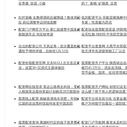
谷养康_容器_小曲
的？_食物_矿物质_豆类
杠杆策略 女教师调岗后被降级？教体局回
低息配资平台 菲船蛮横挑衅
应 岗位调整争议持续发酵
专家：性质极为恶劣
配资门户网官方平台 黄仁勋盛赞中国多家
配资知名股票配资渠道 伊朗
新能源车企 供应链奇迹
会买红旗-9BE吗 中东防空新
合法的配资公司 天风证券：首次覆盖欧陆
配资平台查查网 大禹节水荣获2
通给予增持评级，目标价126.53元
批天津市先进级智能工厂认定
配资炒股配资官网 京东MALL北京首店开
股票配资开户平台 陕西靖边
业，设置30+沉浸式主题体验区
被罚45.3万元：违反反洗钱、
货币金银、国库、征信管理规
配资网在线登录 英达公路再生科技：受托
股票配资开户网站 创世纪这
人根据英达股份奖励计划购买20万股股份
这么硬？终于有人把逻辑说透
股票线上配资 揭秘喜满地水溶肥：年销5
配资平台排名前10名 当黄金
亿袋的农业黑科技如何改变中国农田
账户为何能守住最后一道防线
股票配资查询 离婚时约定的孩子抚养费不
配资门户导航网 募资未及时归