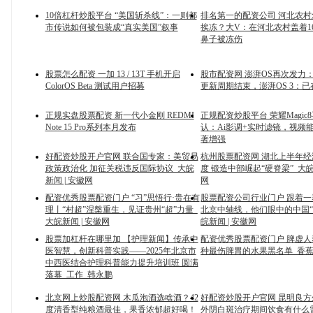
10倍杠杆炒股平台 “美国斩杀线”：一则都
排名第一的配资公司 河北农
市传说如何被包装成“真实美国”叙事
挨冻？大V：在河北农村盖着1
鼻子被冻伤
股票怎么配资 一加 13 / 13T 手机开启
股市配资网 澎湃OS再次发力
ColorOS Beta 测试用户招募
更新周期结束，澎湃OS 3：
正规实盘股票配资 新一代小金刚 REDMI
正规配资炒股平台 荣耀Magic
Note 15 Pro系列本月发布
认：Ai影调+实时滤镜，视频
著增强
好配资炒股开户官网 联合国专家：美贸易
杭州股票配资网 湖北上半年
政策政治化 加征关税违反国际协议_大皖
度 锻造中部崛起“硬脊梁”_大皖
新闻 | 安徽网
网
配资优秀股票配资门户 “习”思悟行·贵在有
股票配资公司行业门户 跟着
理丨“村超”涅槃重生，见证贵州“超”力量_
北京中轴线，他们眼中的中国“
大皖新闻 | 安徽网
皖新闻 | 安徽网
股票加杠杆在哪里加 【护理新闻】传承中
配资优秀股票配资门户 脾虚人
医智慧，创新科普实践——2025年北京市
种最伤脾胃的水果黑名单_香蕉
中西医结合护理科普能力提升培训班 圆满
落幕_工作_韩永鹏
北京网上炒股配资网 木瓜泡酒选啥酒？42
好配资炒股开户官网 昆明良方
度清香型纯粮酒最佳，果香浓郁超好喝！_
外阴白斑治疗期间饮食有什么