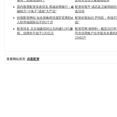
够用，还能增加吗？
及有关责任人被通报批评
国内股票配资实盘排名 禹城农商银行：金
配资炒股平 成武县卫健局组
融助力“小兔子”成就“大产业”
血活动
炒股配资网站 知名策略师洪灏官宣离职！
配资炒股知识 尹同跃：奇瑞不
入职华福国际仅不到2个月
战”
配资排名 北京城建拟转让北科建9.24%股
配资官网 德明利：截至2025年
权，挂牌价不低于2.82亿元
司含信用账户合并股东名册的
23442户
查看网站首页:
赤盈配资