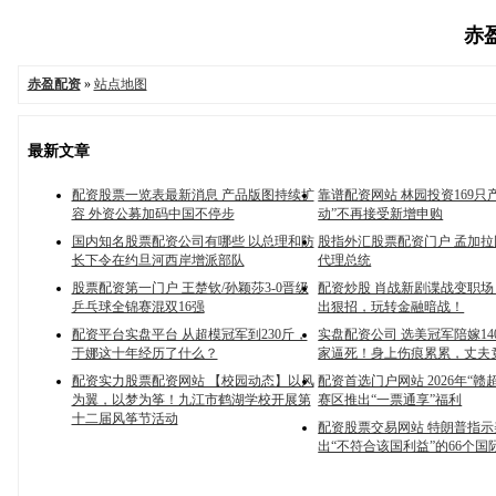
赤盈
赤盈配资
»
站点地图
最新文章
配资股票一览表最新消息 产品版图持续扩
靠谱配资网站 林园投资169只
容 外资公募加码中国不停步
动”不再接受新增申购
国内知名股票配资公司有哪些 以总理和防
股指外汇股票配资门户 孟加
长下令在约旦河西岸增派部队
代理总统
股票配资第一门户 王楚钦/孙颖莎3-0晋级
配资炒股 肖战新剧谍战变职
乒乓球全锦赛混双16强
出狠招，玩转金融暗战！
配资平台实盘平台 从超模冠军到230斤，
实盘配资公司 选美冠军陪嫁14
于娜这十年经历了什么？
家逼死！身上伤痕累累，丈夫
配资实力股票配资网站 【校园动态】以风
配资首选门户网站 2026年“赣
为翼，以梦为筝！九江市鹤湖学校开展第
赛区推出“一票通享”福利
十二届风筝节活动
配资股票交易网站 特朗普指示
出“不符合该国利益”的66个国