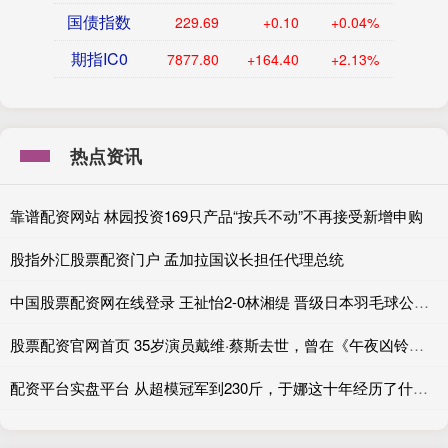
国债指数
229.69
+0.10
+0.04%
期指IC0
7877.80
+164.40
+2.13%
热点资讯
靠谱配资网站 林园投资169只产品“按兵不动”不再接受新增申购
股指外汇股票配资门户 孟加拉国议长担任代理总统
中国股票配资网在线登录 王祉怡2-0林湘缇 晋级日本羽毛球公开赛女单八强
股票配资官网首页 35岁演员戴维·蔡斯去世，曾在《午夜凶铃》中饰演萨马拉·摩根
配资平台实盘平台 从超模冠军到230斤，于娜这十年经历了什么？