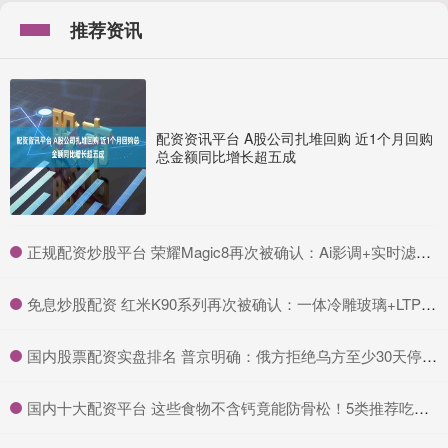
推荐资讯
配资资讯平台 A股公司扎堆回购 近1个月回购
总金额同比增长超五成
​正规配资炒股平台 荣耀Magic8再次被确认：Ai影调+实时滤镜，视频能力也会显著增强
​免息炒股配资 红米K90系列再次被确认：一体冷雕玻璃+LTPS屏，Deco花活儿引期待
​国内股票配资实盘排名 普京明确：俄方拒绝乌方至少30天停火协议
​国内十大配资平台 这些食物不含钙竟能防骨松！5类推荐吃起来！_膳食_纤维_骨骼