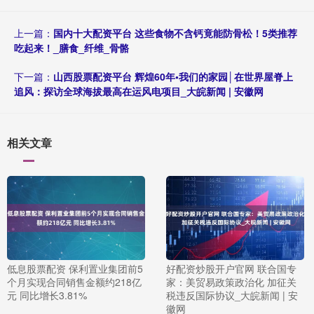
上一篇：
国内十大配资平台 这些食物不含钙竟能防骨松！5类推荐
吃起来！_膳食_纤维_骨骼
下一篇：
山西股票配资平台 辉煌60年•我们的家园│在世界屋脊上
追风：探访全球海拔最高在运风电项目_大皖新闻 | 安徽网
相关文章
低息股票配资 保利置业集团前5
好配资炒股开户官网 联合国专
个月实现合同销售金额约218亿
家：美贸易政策政治化 加征关
元 同比增长3.81%
税违反国际协议_大皖新闻 | 安
徽网