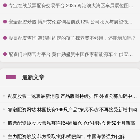
​专业在线股票配资交易平台 2025 粤港澳大湾区车展展位图公布：5 月 31 日开幕，设立比亚迪专馆等
​安全配资炒股 博思艾伦咨询盘前跌12% 公司收入与展望低于预期
​股票配资查询 离婚时约定的孩子抚养费不够用，还能增加吗？
​配资门户网官方平台 黄仁勋盛赞中国多家新能源车企 供应链奇迹
最新文章
配资股票一览表最新消息 产品版图持续扩容 外资公募加码中国不停步
靠谱配资网站 林园投资169只产品“按兵不动”不再接受新增申购
股票配资炒股 股票私募连续4周加仓 仓位指数创近52个月新高
主力配资炒股 菲方采取“饱和式侵闯”，中国海警强力化解