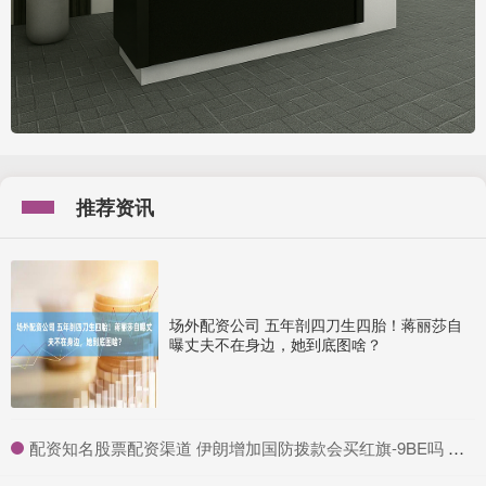
推荐资讯
场外配资公司 五年剖四刀生四胎！蒋丽莎自
曝丈夫不在身边，她到底图啥？
​配资知名股票配资渠道 伊朗增加国防拨款会买红旗-9BE吗 中东防空新选择