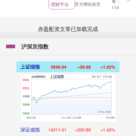
看：
理财平台
官方网站首页
联调委是行业性、专....
114
赤盈配资文章已加载完成
沪深京指数
上证综指
3940.04
+39.68
+1.02%
深证成指
14311.01
+200.89
+1.42%