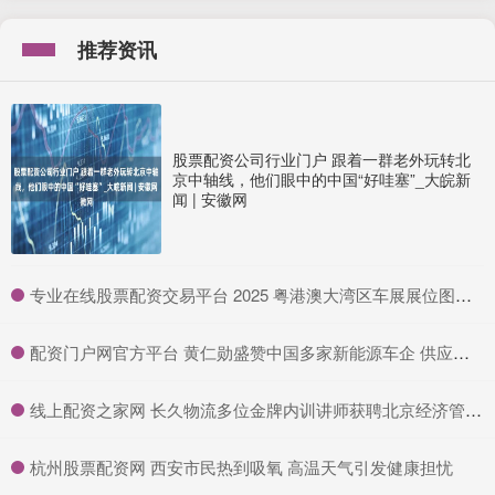
推荐资讯
股票配资公司行业门户 跟着一群老外玩转北
京中轴线，他们眼中的中国“好哇塞”_大皖新
闻 | 安徽网
​专业在线股票配资交易平台 2025 粤港澳大湾区车展展位图公布：5 月 31 日开幕，设立比亚迪专馆等
​配资门户网官方平台 黄仁勋盛赞中国多家新能源车企 供应链奇迹
​线上配资之家网 长久物流多位金牌内训讲师获聘北京经济管理职业学院产业导师
​杭州股票配资网 西安市民热到吸氧 高温天气引发健康担忧