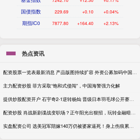
7242.10
+12.30
+0.17%
国债指数
229.69
+0.10
+0.04%
期指IC0
7877.80
+164.40
+2.13%
热点资讯
配资股票一览表最新消息 产品版图持续扩容 外资公募加码中国不停步
主力配资炒股 菲方采取“饱和式侵闯”，中国海警强力化解
提供炒股配资开户 石宇奇2-1逆转杨灿 晋级日本羽毛球公开赛男单八强
配资炒股 肖战新剧谍战变职场？正午阳光出狠招，玩转金融暗战！
实盘配资公司 选美冠军陪嫁140万仍被婆家逼死！身上伤痕累累，丈夫竟成逃犯